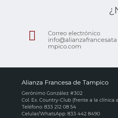
¿
Correo electrónico
info@alianzafrancesata
mpico.com
Alianza Francesa de Tampico
Gerónimo González #302
Col. Ex. Country-Club (frente a la clínica
Teléfono: 833 212 08 54
Celular/WhatsApp: 833 442 8490