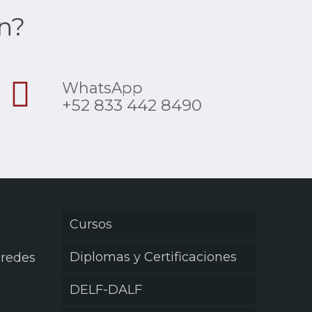
n?
WhatsApp
+52 833 442 8490
Cursos
Diplomas y Certificaciones
 redes
DELF-DALF
k
ram
ube