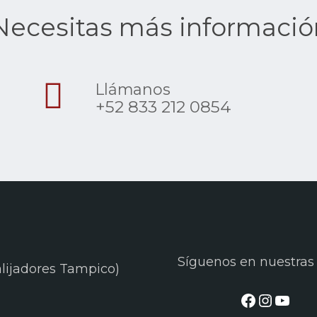
Necesitas más informació
Llámanos
+52 833 212 0854
Síguenos en nuestras
 alijadores Tampico)
Faceboo
Instag
YouT