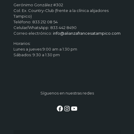
Gerónimo González #302
Col. Ex. Country-Club (frente a la clínica alijadores
Tampico)
Teléfono: 833 212 08 54
Celular/WhatsApp: 833 442 8490
Correo electrónico:
info@alianzafrancesatampico.com
Horarios:
Lunes a jueves 9:00 am a 1:30 pm
Sábados: 9:30 a 1:30 pm
Síguenos en nuestras redes
Facebook
Instagram
YouTube